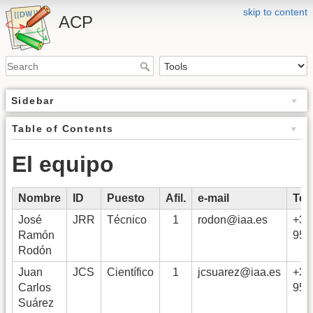
skip to content
ACP
Sidebar
Table of Contents
El equipo
Nombre
ID
Puesto
Afil.
e-mail
Tel 
José
JRR
Técnico
1
rodon@iaa.es
+34
Ramón
958
Rodón
Juan
JCS
Científico
1
jcsuarez@iaa.es
+34
Carlos
958
Suárez